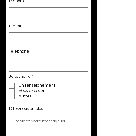
Prénom
E-mail
Téléphone
O
Je souhaite
*
b
l
Un renseignement
i
Vous exposer
g
a
Autres
t
o
i
Dites-nous en plus
r
e