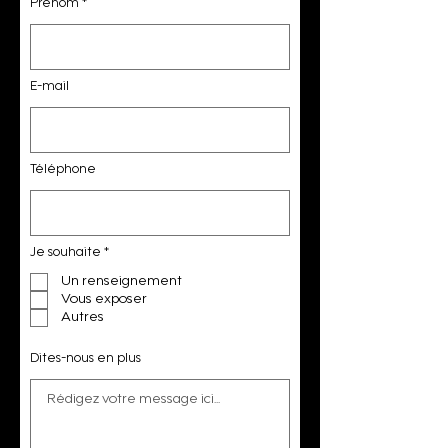
Prénom
E-mail
Téléphone
O
Je souhaite
*
b
l
Un renseignement
i
Vous exposer
g
a
Autres
t
o
i
Dites-nous en plus
r
e